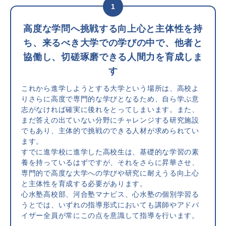
1
高度な学問へ挑戦する向上心と主体性を持
ち、来るべき大学での学びの中で、他者と
協働し、
切磋琢磨できる人間力を育成しま
す
これから進学しようとする大学という場所は、高校よ
りさらに高度で専門的な学びとなるため、自ら学ぶ意
志がなければ確実に後れをとってしまいます。また、
まだ答えの出ていない分野にチャレンジする研究施設
でもあり、主体的で挑戦のできる人材が求められてい
ます。
すでに進学校に進学した高校生は、基礎的な学習の素
養を持っているはずですが、それをさらに昇華させ、
専門的で高度な大学への学びや研究に耐えうる向上心
と主体性を育成する必要があります。
心水塾高校部、河合塾マナビス、心水塾の個別学習る
うとでは、いずれの指導形式においても講師やアドバ
イザー全員が常にこの点を意識して指導を行います。