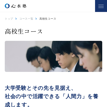
トップ
コース一覧
高校生コース
心水塾について
コース一覧
高校生コース
心水塾の強み
小学生コース
心水塾の思い
中学生コース
会社概要
高校生コース
講師一覧
個別学習 るうと
合宿部
よくあるご質問
教室を探す
入塾までの流れ
大学受験とその先を見据え、
社会の中で活躍できる「人間力」を養
合格実績
合格者の声
成します。