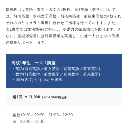
指導科目は英語・数学・古文の3教科。高1英語・数学について
は、前橋高校・前橋女子高校・前橋南高校・前橋東高校の4校それ
ぞれのカリキュラム進度に合わせて指導を行っています。また、
高1古文では文法指導に特化し、基礎力の徹底強化を図ります。さ
らに、定期考査前には対策授業を実施し、生徒一人ひとりの目標
達成をサポートします。
高校1年生コース 1講座
・英語(前高英語／前女英語／前南英語／前東英語)
・数学(前高数学／前女数学／前南数学／前東数学)
・国語(古文) いずれかを選択
週1回 ￥13,000
（￥14,300/税込み）
英数19:20～20:50 21:00～22:30
国 20:40～22:10