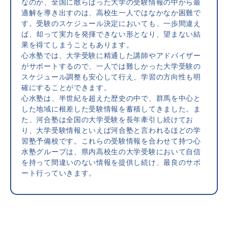
なのか、全国に散らばった大学の受験情報の中から最
適解を導き出すのは、高校生一人ではなかなか困難で
す。受験のスケジュール決定においても、一歩間違え
ば、却って実力を発揮できない形となり、望まない結
果を得てしまうこともあります。
心水塾では、大学受験に精通した講師やアドバイザー
がサポートするので、一人では難しかった大学受験の
スケジュール調整も安心して行え、学習の方向性も明
確にすることができます。
心水塾は、半世紀を超えた歴史の中で、群馬を中心と
した地域に根差した受験情報を蓄積してきました。ま
た、河合塾は全国の大学受験を長年牽引し続けてお
り、大学受験情報といえば河合塾と言われるほどの学
習塾予備校です。これらの受験情報を合わせて持つ心
水塾グループは、県内高校生の大学受験において自信
を持って間違いのない情報を提供し続け、最良のサポ
ート行っていきます。