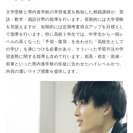
お知らせ
メディア
大学受験と県内進学校の学習進度を熟知した精鋭講師が、英
語・数学・国語分野の指導を行います。長期的には大学受験
心水塾からのお知らせ
を見据えますが、短期的には定期考査得点アップを目標とし
各教室からのお知らせ
て指導を行います。特に高校１年生では、中学生から一段レ
ベルの高くなった「予習・復習」を合わせた「高校生として
の学び」を身につける必要があり、そういった学習方法や学
【塾生】
習姿勢に関する指導も含めて行います。前高・前女・前南・
資料請求
お問い合わせ
ログインページ
前東といった県内進学校の生徒に合わせたハイレベルかつ、
内容の濃いライブ授業を提供します。
follow us
お友達紹介