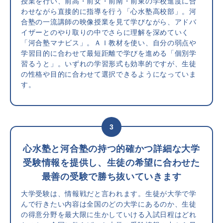
授業を行い、前高・前女・前南・前東の学校進度に合
わせながら直接的に指導を行う「心水塾高校部」。河
合塾の一流講師の映像授業を見て学びながら、アドバ
イザーとのやり取りの中でさらに理解を深めていく
「河合塾マナビス」。ＡＩ教材を使い、自分の弱点や
学習目的に合わせて最短距離で学びを進める「個別学
習るうと」。いずれの学習形式も効率的ですが、生徒
の性格や目的に合わせて選択できるようになっていま
す。
3
心水塾と河合塾の持つ的確かつ詳細な大学
受験情報を提供し、
生徒の希望に合わせた
最善の受験で勝ち抜いていきます
大学受験は、情報戦だと言われます。生徒が大学で学
んで行きたい内容は全国のどの大学にあるのか、生徒
の得意分野を最大限に生かしていける入試日程はどれ