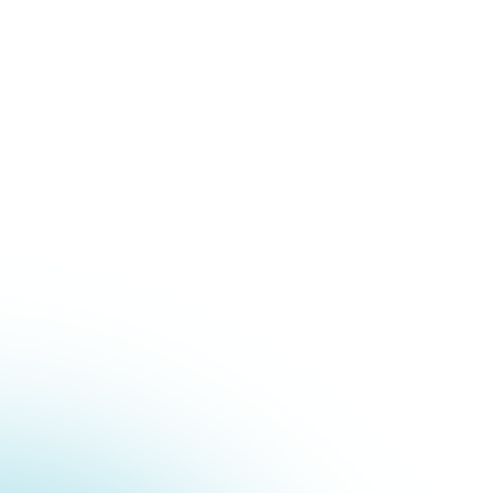
最寄の教室を探す
お知らせ
入塾までの流れ
メディア
合格実績
関連サイト
河合塾 マナビス
合格者の声
atama +
よくあるご質問
すらら
アルゴクラブ
キュレオ