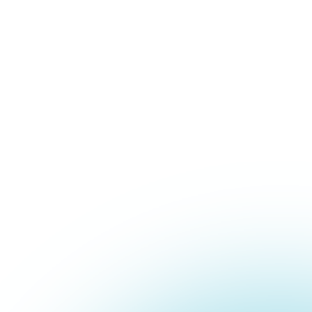
心水塾について
コースのご案内
心水塾の思い
小学生コース
心水塾の強み
中学生コース
会社概要
高校生コース
講師一覧
個別学習 るうと
合宿事業部