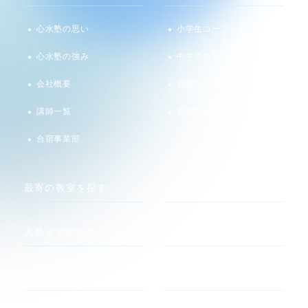
心水塾の思い
小学生コース
心水塾の強み
中学生コース
会社概要
高校生コース
講師一覧
個別学習 るうと
合宿事業部
最寄の教室を探す
お知らせ
入塾までの流れ
メディア
合格実績
関連サイト