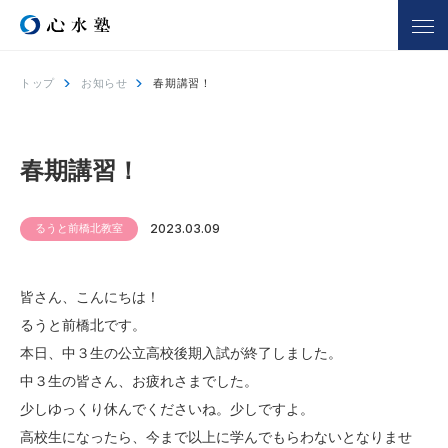
トップ
お知らせ
春期講習！
心水塾について
コース一覧
心水塾の強み
小学生コース
春期講習！
心水塾の思い
中学生コース
会社概要
高校生コース
るうと前橋北教室
2023.03.09
講師一覧
個別学習 るうと
合宿部
皆さん、こんにちは！
よくあるご質問
るうと前橋北です。
本日、中３生の公立高校後期入試が終了しました。
教室を探す
入塾までの流れ
中３生の皆さん、お疲れさまでした。
少しゆっくり休んでくださいね。少しですよ。
合格実績
合格者の声
高校生になったら、今まで以上に学んでもらわないとなりませ