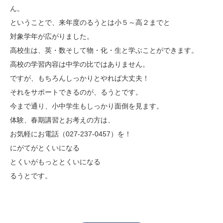
ん。
お知らせ
メディア
ということで、来年度のるうとは小５～高２までと
心水塾からのお知らせ
対象学年が広がりました。
各教室からのお知らせ
高校生は、英・数そして物・化・生と学ぶことができます。
高校の学習内容は中学の比ではありません。
ですが、もちろんしっかりとやれば大丈夫！
【塾生】
それをサポートできるのが、るうとです。
資料請求
お問い合わせ
ログインページ
今まで通り、小中学生もしっかり面倒を見ます。
体験、春期講習とお考えの方は、
follow us
お気軽にお電話（027-237-0457）を！
にがてがとくいになる
とくいがもっととくいになる
お友達紹介
るうとです。