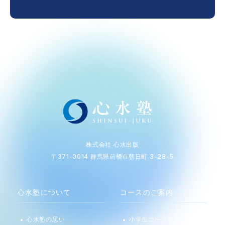
株式会社 心水出版
〒371-0014 群馬県前橋市朝日町 3-28-5
心水塾について
コースのご案内
心水塾の思い
小学生コース