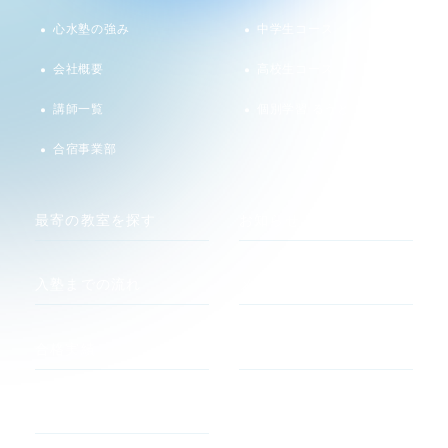
心水塾の強み
中学生コース
会社概要
高校生コース
講師一覧
個別学習 るうと
合宿事業部
最寄の教室を探す
お知らせ
入塾までの流れ
メディア
合格実績
関連サイト
河合塾 マナビス
合格者の声
atama +