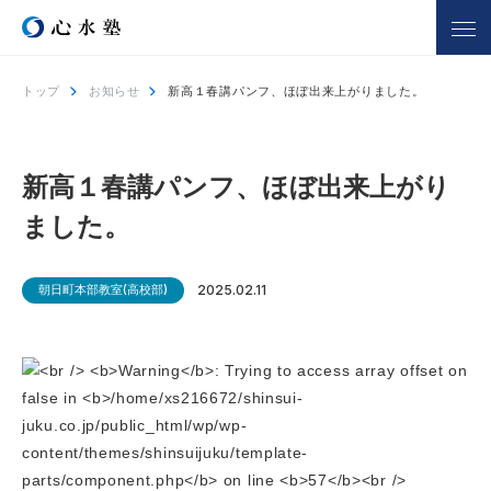
トップ
お知らせ
新高１春講パンフ、ほぼ出来上がりました。
心水塾について
コース一覧
心水塾の強み
小学生コース
新高１春講パンフ、ほぼ出来上がり
心水塾の思い
中学生コース
ました。
会社概要
高校生コース
講師一覧
個別学習 るうと
朝日町本部教室(高校部)
2025.02.11
合宿部
よくあるご質問
教室を探す
入塾までの流れ
合格実績
合格者の声