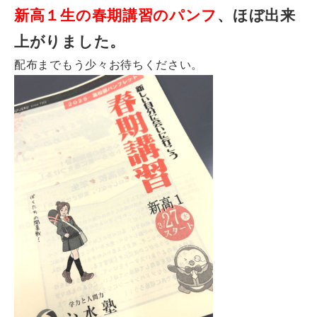
新高１生の春期講習のパンフ
、ほぼ出来
お知らせ
メディア
上がりました。
心水塾からのお知らせ
配布までもう少々お待ちください。
各教室からのお知らせ
【塾生】
資料請求
お問い合わせ
ログインページ
follow us
お友達紹介