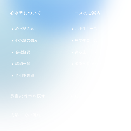
心水塾について
コースのご案内
心水塾の思い
小学生コース
心水塾の強み
中学生コース
会社概要
高校生コース
講師一覧
個別学習 るうと
合宿事業部
最寄の教室を探す
お知らせ
入塾までの流れ
メディア