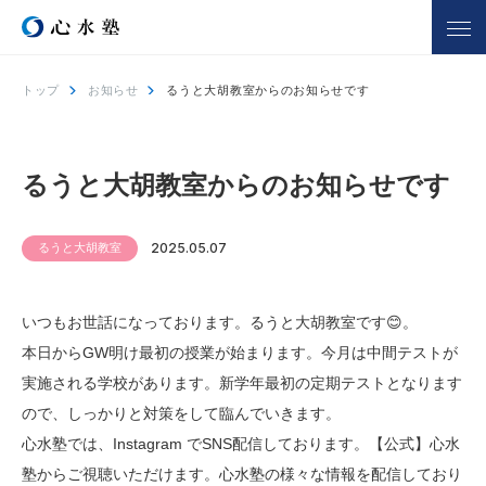
トップ
お知らせ
るうと大胡教室からのお知らせです
心水塾について
コース一覧
心水塾の強み
小学生コース
るうと大胡教室からのお知らせです
心水塾の思い
中学生コース
会社概要
高校生コース
るうと大胡教室
2025.05.07
講師一覧
個別学習 るうと
合宿部
いつもお世話になっております。るうと大胡教室です😊。
よくあるご質問
本日からGW明け最初の授業が始まります。今月は中間テストが
実施される学校があります。新学年最初の定期テストとなります
教室を探す
入塾までの流れ
ので、しっかりと対策をして臨んでいきます。
心水塾では、Instagram でSNS配信しております。【公式】心水
合格実績
合格者の声
塾からご視聴いただけます。心水塾の様々な情報を配信しており