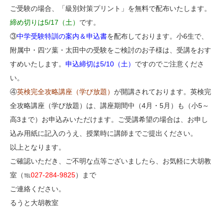
ご受験の場合、「級別対策プリント」を無料で配布いたします。
締め切りは5/17（土）
です。
③
中学受験特訓の案内＆申込書
を配布しております。小6生で、
附属中・四ツ葉・太田中の受験をご検討のお子様は、受講をおす
すめいたします。
申込締切は5/10（土）
ですのでご注意くださ
い。
④
英検完全攻略講座（学び放題）
が開講されております。英検完
全攻略講座（学び放題）は、講座期間中（4月・5月）も（小5～
高3まで）お申込みいただけます。ご受講希望の場合は、お申し
込み用紙に記入のうえ、授業時に講師までご提出ください。
以上となります。
ご確認いただき、ご不明な点等ございましたら、お気軽に大胡教
室（℡
027-284-9825
）まで
ご連絡ください。
るうと大胡教室