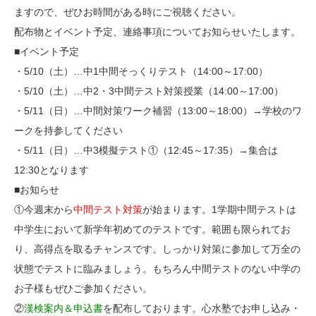
ますので、ぜひお時間がある時にご視聴ください。
お知らせ
メディア
配布物とイベント予定、連絡事項についてお知らせいたします。
心水塾からのお知らせ
■イベント予定
各教室からのお知らせ
・5/10（土）…中1中間そっくりテスト（14:00～17:00）
・5/10（土）…中2・3中間テスト対策授業（14:00～17:00）
・5/11（日）…中間対策ワーク補習（13:00～18:00）→学校のワ
【塾生】
ークを持参してください
資料請求
お問い合わせ
ログインページ
・5/11（日）…中3模擬テスト①（12:45～17:35）→集合は
12:30となります
follow us
■お知らせ
①今週末から
中間テスト対策
が始まります。1学期中間テストは
中学生において新学年初めてのテストです。範囲も限られてお
お友達紹介
り、高得点を取るチャンスです。しっかり対策に参加して万全の
状態でテストに臨みましょう。もちろん中間テストのない中学の
お子様もぜひご参加ください。
②
漢検案内＆申込書
を配布しております。心水塾でお申し込み・