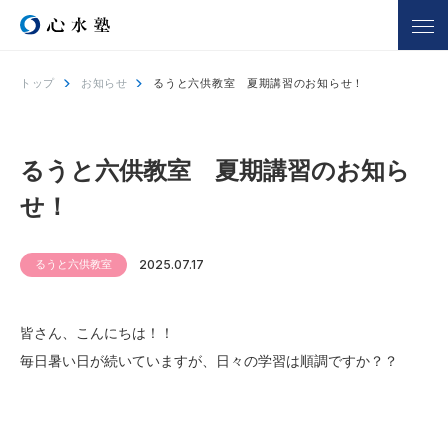
トップ
お知らせ
るうと六供教室 夏期講習のお知らせ！
心水塾について
コース一覧
心水塾の強み
小学生コース
るうと六供教室 夏期講習のお知ら
心水塾の思い
中学生コース
せ！
会社概要
高校生コース
講師一覧
個別学習 るうと
るうと六供教室
2025.07.17
合宿部
よくあるご質問
皆さん、こんにちは！！
教室を探す
入塾までの流れ
毎日暑い日が続いていますが、日々の学習は順調ですか？？
合格実績
合格者の声