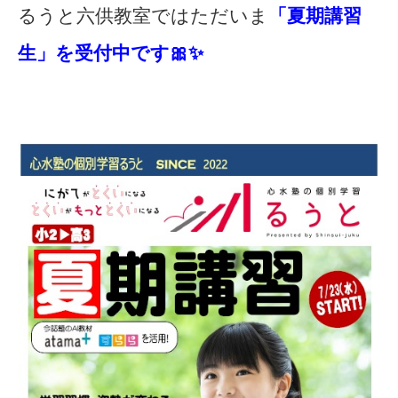
るうと六供教室ではただいま
「夏期講習
お知らせ
メディア
生」を受付中です🎀✨
心水塾からのお知らせ
各教室からのお知らせ
【塾生】
資料請求
お問い合わせ
ログインページ
follow us
お友達紹介