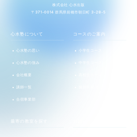
株式会社 心水出版
〒371-0014 群馬県前橋市朝日町 3-28-5
心水塾について
コースのご案内
心水塾の思い
小学生コース
心水塾の強み
中学生コース
会社概要
高校生コース
講師一覧
個別学習 るうと
合宿事業部
最寄の教室を探す
お知らせ