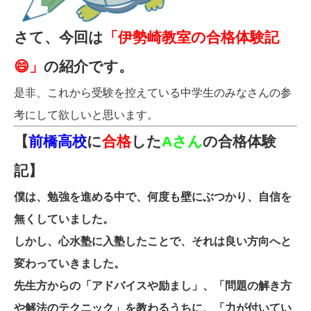
さて、今回は
「伊勢崎教室の合格体験記
😄」
の紹介です。
是非、これから受験を控えている中学生のみなさんの参
考にして欲しいと思います。
【
前橋高校
に
合格
した
Aさん
の合格体験
記】
僕は、勉強を進める中で、何度も壁にぶつかり、自信を
無くしていました。
しかし、心水塾に入塾したことで、それは良い方向へと
変わっていきました。
先生方からの「アドバイスや励まし」、
「問題の解き方
や解法のテクニック」を教わるうちに、「力が付いてい