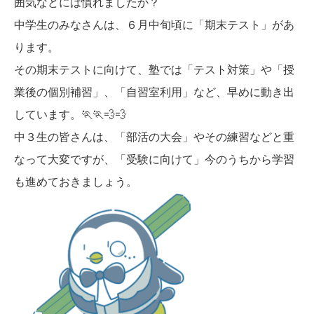
囲気などには慣れましたか？
お知らせ
メディア
中学生のみなさんは、６月中旬頃に「期末テスト」があ
ります。
心水塾からのお知らせ
その期末テストに向けて、塾では「テスト対策」や「授
各教室からのお知らせ
業後の個別補習」、「自習室利用」など、早めに動き出
しています。🏃🏃💨💨
【塾生】
資料請求
お問い合わせ
中３生の皆さんは、「部活の大会」やその練習などと重
ログインページ
なって大変ですが、「受験に向けて」今のうちから学習
も進めておきましょう。
follow us
お友達紹介