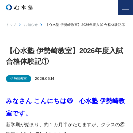
トップ
お知らせ
【心水塾 伊勢崎教室】2026年度入試 合格体験記①
心水塾について
コース一覧
心水塾の強み
小学生コース
【心水塾 伊勢崎教室】2026年度入試
心水塾の思い
中学生コース
合格体験記①
会社概要
高校生コース
講師一覧
個別学習 るうと
伊勢崎教室
2026.05.14
合宿部
よくあるご質問
みなさん こんにちは😃
心水塾 伊勢崎教
教室を探す
入塾までの流れ
室です。
合格実績
合格者の声
新学期が始まり、約１カ月半がたちますが、クラスの雰