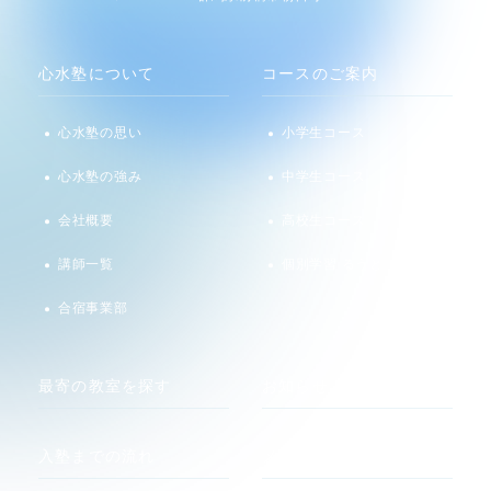
心水塾について
コースのご案内
心水塾の思い
小学生コース
心水塾の強み
中学生コース
会社概要
高校生コース
講師一覧
個別学習 るうと
合宿事業部
最寄の教室を探す
お知らせ
入塾までの流れ
メディア