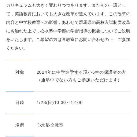
カリキュラムも大きく変わりつつあります。またその一環とし
お知らせ
メディア
て，英語教育においても大きな改革が進んでいます。この改革の
心水塾からのお知らせ
内容と中学校教育への影響，あわせて群馬県の高校入試制度改革
各教室からのお知らせ
にも触れた上で，心水塾中学部の学習指導の概要についてご説明
をいたします。ご希望の方は各教室にお問い合わせの上、ご参加
ください。
【塾生】
資料請求
お問い合わせ
ログインページ
対象
2024年に中学進学する現小6生の保護者の方
（通塾中でない方もご参加いただけます）
follow us
お友達紹介
日時
1/28(日)10:30～12:00
場所
心水塾全教室