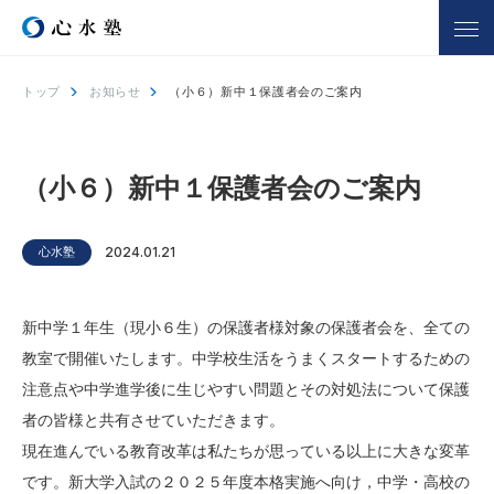
トップ
お知らせ
（小６）新中１保護者会のご案内
心水塾について
コース一覧
心水塾の強み
小学生コース
（小６）新中１保護者会のご案内
心水塾の思い
中学生コース
会社概要
高校生コース
心水塾
2024.01.21
講師一覧
個別学習 るうと
合宿部
新中学１年生（現小６生）の保護者様対象の保護者会を、全ての
よくあるご質問
教室で開催いたします。中学校生活をうまくスタートするための
注意点や中学進学後に生じやすい問題とその対処法について保護
教室を探す
入塾までの流れ
者の皆様と共有させていただきます。
現在進んでいる教育改革は私たちが思っている以上に大きな変革
合格実績
合格者の声
です。新大学入試の２０２５年度本格実施へ向け，中学・高校の