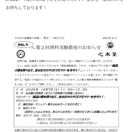
お待ちしております！
お知らせ
メディア
心水塾からのお知らせ
各教室からのお知らせ
【塾生】
資料請求
お問い合わせ
ログインページ
follow us
お友達紹介