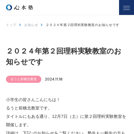
トップ
お知らせ
２０２４年第２回理科実験教室のお知らせです
心水塾について
コース一覧
心水塾の強み
小学生コース
２０２４年第２回理科実験教室のお
心水塾の思い
中学生コース
知らせです
会社概要
高校生コース
講師一覧
個別学習 るうと
るうと前橋北教室
2024.11.18
合宿部
よくあるご質問
小学生の皆さんこんにちは！
教室を探す
入塾までの流れ
るうと前橋北教室です。
タイトルにもある通り、12月7日（土）に第２回理科実験教室を
開催します。
合格実績
合格者の声
詳細は、下記↓のお知らせをご覧ください。塾生も一般生の方も