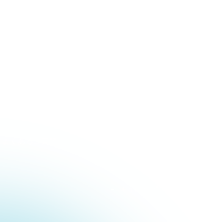
最寄の教室を探す
お知らせ
入塾までの流れ
メディア
合格実績
関連サイト
河合塾 マナビス
合格者の声
atama +
よくあるご質問
すらら
アルゴクラブ
キュレオ