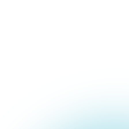
心水塾について
コースのご案内
心水塾の思い
小学生コース
心水塾の強み
中学生コース
会社概要
高校生コース
講師一覧
個別学習 るうと
合宿事業部