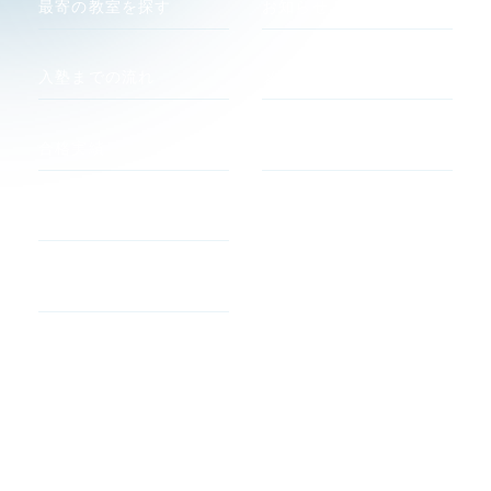
最寄の教室を探す
お知らせ
入塾までの流れ
メディア
合格実績
関連サイト
河合塾 マナビス
合格者の声
atama +
よくあるご質問
すらら
アルゴクラブ
キュレオ
プライバシーポリシー