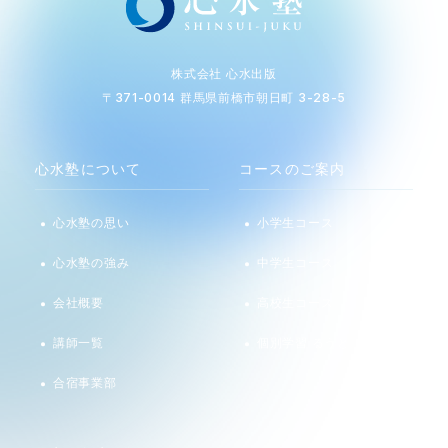
株式会社 心水出版
〒371-0014 群馬県前橋市朝日町 3-28-5
心水塾について
コースのご案内
心水塾の思い
小学生コース
心水塾の強み
中学生コース
会社概要
高校生コース
講師一覧
個別学習 るうと
合宿事業部