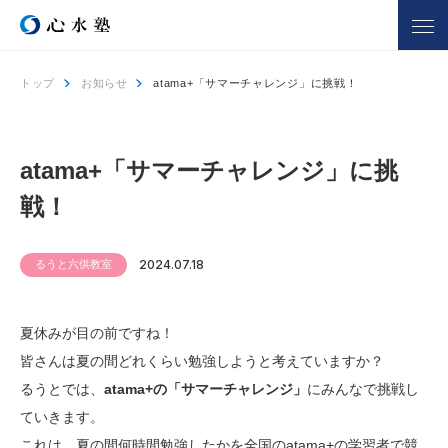
トップ
お知らせ
atama+「サマーチャレンジ」に挑戦！
心水塾について
コース一覧
心水塾の強み
小学生コース
atama+「サマーチャレンジ」に挑
心水塾の思い
中学生コース
戦！
会社概要
高校生コース
講師一覧
個別学習 るうと
るうと六供教室
2024.07.18
合宿部
よくあるご質問
夏休みが目の前ですね！
教室を探す
入塾までの流れ
皆さんは夏の間どれくらい勉強しようと考えていますか？
るうとでは、
atama+の「サマーチャレンジ」
にみんなで挑戦し
ていきます。
合格実績
合格者の声
これは、夏の間何時間勉強したかを全国のatama+の学習者で競