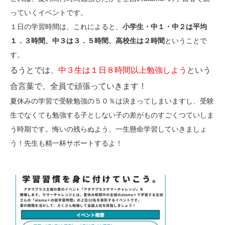
っていくイベントです。
お知らせ
メディア
１日の学習時間は、これによると、
小学生・中１・中２は平均
心水塾からのお知らせ
１．３時間、中３は３．５時間、高校生は２時間
ということで
各教室からのお知らせ
す。
るうとでは、
中３生は１日８時間以上勉強しよう
という
合言葉で、全員で頑張っていきます！
【塾生】
資料請求
お問い合わせ
ログインページ
夏休みの学習で受験勉強の５０％は決まってしまいますし、受験
生でなくても勉強する子としない子の差がものすごくつていしま
う時期です。悔いの残らぬよう、一生懸命学習していきましょ
follow us
う！先生も精一杯サポートするよ！
お友達紹介