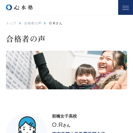
トップ
合格者の声
O.Rさん
心水塾について
コース一覧
合格者の声
心水塾の強み
小学生コース
心水塾の思い
中学生コース
会社概要
高校生コース
講師一覧
個別学習 るうと
合宿部
よくあるご質問
教室を探す
入塾までの流れ
前橋女子高校
O.R
合格実績
合格者の声
さん