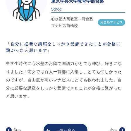
東京学芸大学教育学部合格
お知らせ
メディア
School
心水塾大胡教室～河合塾
心水塾からのお知らせ
河合塾マナビス
マナビス前橋校
各教室からのお知らせ
「自分に必要な講座をしっかり受講できたことが合格に
繋がったと思います」
【塾生】
資料請求
お問い合わせ
ログインページ
中学生時代に心水塾のお陰で国語力がとても伸び、好きにな
りました！前女では百人一首部に入部し、とても忙しかった
follow us
のですが、自由度が高いマナビスにとても救われました。自
分に必要な講座をしっかり受講できたことが合格に繋がった
お友達紹介
と思います。
前へ
次へ
一覧へ戻る