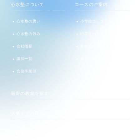
心水塾について
コースのご案内
心水塾の思い
小学生コース
心水塾の強み
中学生コース
会社概要
高校生コース
講師一覧
個別学習 るうと
合宿事業部
最寄の教室を探す
お知らせ
入塾までの流れ
メディア
合格実績
関連サイト