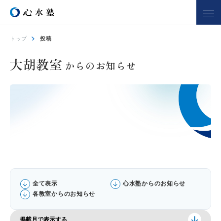
トップ
投稿
心水塾について
コース一覧
大胡教室
からのお知らせ
心水塾の強み
小学生コース
心水塾の思い
中学生コース
会社概要
高校生コース
講師一覧
個別学習 るうと
合宿部
よくあるご質問
教室を探す
入塾までの流れ
全て表示
心水塾からのお知らせ
各教室からのお知らせ
合格実績
合格者の声