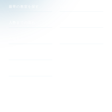
最寄の教室を探す
お知らせ
入塾までの流れ
メディア
合格実績
関連サイト
河合塾 マナビス
合格者の声
atama +
よくあるご質問
すらら
アルゴクラブ
キュレオ