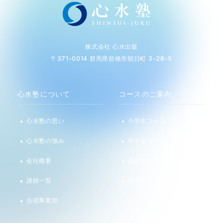
株式会社 心水出版
〒371-0014 群馬県前橋市朝日町 3-28-5
心水塾について
コースのご案内
心水塾の思い
小学生コース
心水塾の強み
中学生コース
会社概要
高校生コース
講師一覧
個別学習 るうと
合宿事業部