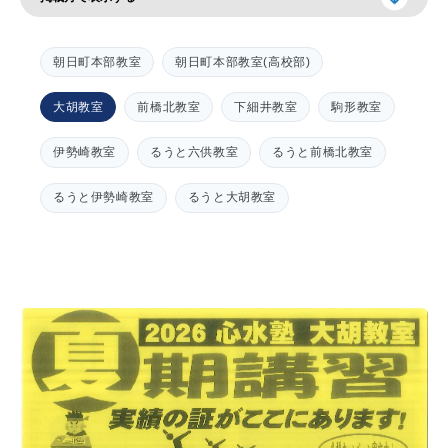
お知らせ
メディア
朝日町本部教室
朝日町本部教室(高校部)
心水塾からのお知らせ
各教室からのお知らせ
大胡教室
前橋北教室
下細井教室
駒形教室
伊勢崎教室
るうと六供教室
るうと前橋北教室
【塾生】
資料請求
お問い合わせ
ログインページ
るうと伊勢崎教室
るうと大胡教室
follow us
お友達紹介