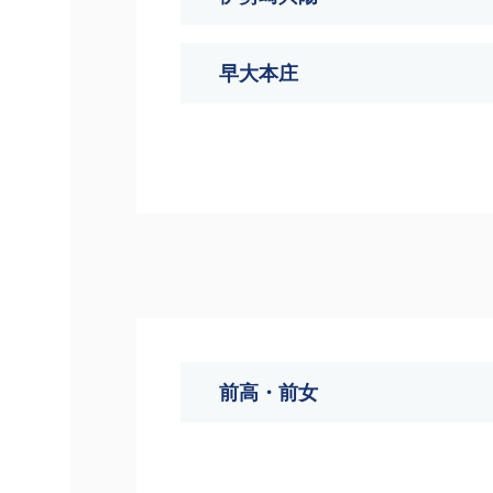
早大本庄
前高・前女