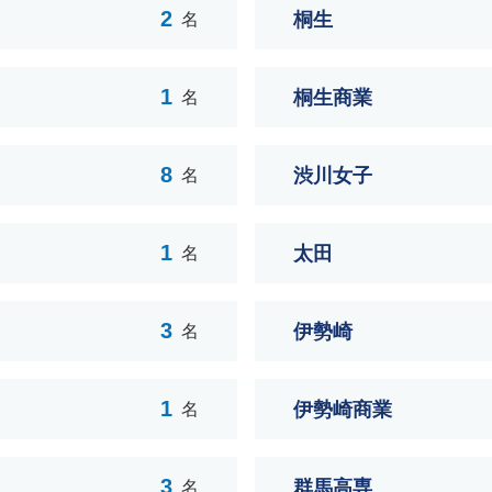
2
桐生
名
1
桐生商業
名
8
渋川女子
名
1
太田
名
3
伊勢崎
名
1
伊勢崎商業
名
3
群馬高専
名