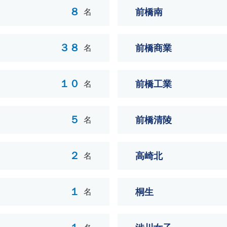
８
前橋南
名
３８
前橋商業
名
１０
前橋工業
名
５
前橋清陵
名
２
高崎北
名
１
桐生
名