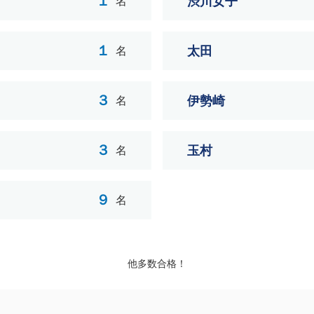
１
渋川女子
名
１
太田
名
３
伊勢崎
名
３
玉村
名
９
名
他多数合格！