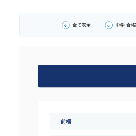
全て表示
中学 合
前橋